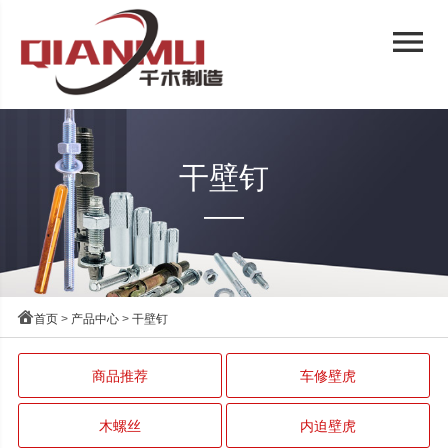
menu
干壁钉

首页
>
产品中心
>
干壁钉
商品推荐
车修壁虎
木螺丝
内迫壁虎