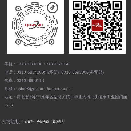
手机：13131031606 13131067950
电话：0310-6834000(市场部) 0310-6693000(外贸部)
传真：0310-6600118
邮箱：sale03@qianmufastener.com
地址：河北省邯郸市永年区临洺关镇中华北大街北头恒创工业园门面
5-33
友情链接：
百家号
今日头条
必应搜索