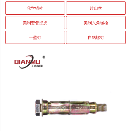
化学锚栓
过山丝
美制套管壁虎
美制六角螺栓
干壁钉
自钻螺钉