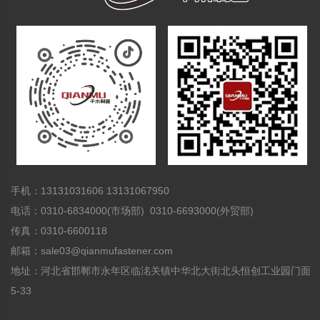
手机：13131031606 13131067950
电话：0310-6834000(市场部) 0310-6693000(外贸部)
传真：0310-6600118
邮箱：sale03@qianmufastener.com
地址：河北省邯郸市永年区临洺关镇中华北大街北头恒创工业园门面
5-33